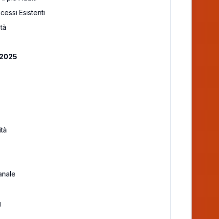
essi Esistenti
ità
l 2025
ità
anale
g