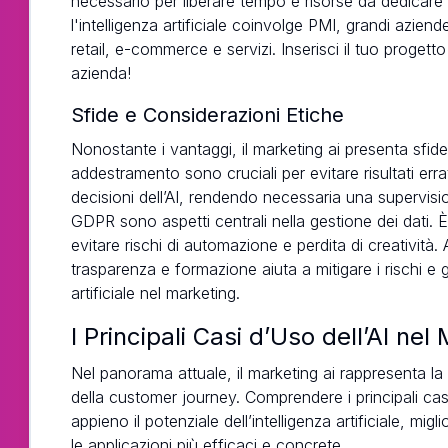
necessario per liberare tempo e risorse da dedicare 
l'intelligenza artificiale coinvolge PMI, grandi azien
retail, e-commerce e servizi. Inserisci il tuo progett
azienda!
Sfide e Considerazioni Etiche
Nonostante i vantaggi, il marketing ai presenta sfide 
addestramento sono cruciali per evitare risultati errat
decisioni dell’AI, rendendo necessaria una supervi
GDPR sono aspetti centrali nella gestione dei dati
evitare rischi di automazione e perdita di creatività
trasparenza e formazione aiuta a mitigare i rischi e g
artificiale nel marketing.
I Principali Casi d’Uso dell’AI ne
Nel panorama attuale, il marketing ai rappresenta l
della customer journey. Comprendere i principali casi
appieno il potenziale dell’intelligenza artificiale, m
le applicazioni più efficaci e concrete.