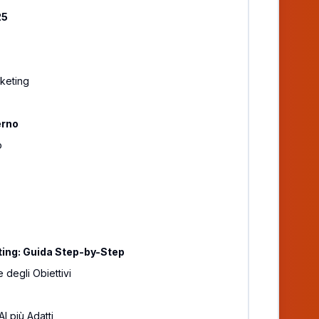
25
rketing
erno
o
eting: Guida Step-by-Step
 degli Obiettivi
AI più Adatti