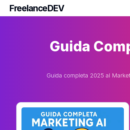
FreelanceDEV
FreelanceDEV
Guida Compl
Guida completa 2025 al Marketin