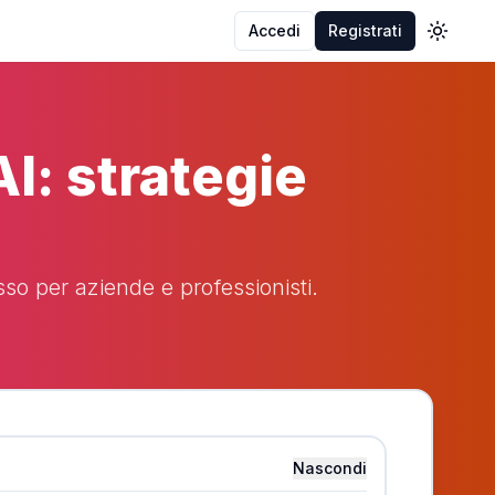
Accedi
Registrati
Toggle
I: strategie
so per aziende e professionisti.
Nascondi