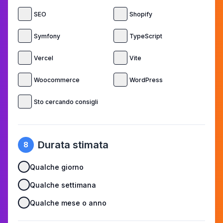
SEO
Shopify
Symfony
TypeScript
Vercel
Vite
Woocommerce
WordPress
Sto cercando consigli
Durata stimata
8
Qualche giorno
Qualche settimana
Qualche mese o anno