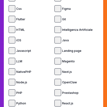
Css
Figma
Flutter
Git
HTML
Intelligenza Artificiale
iOS
Java
Javascript
Landing page
LLM
Magento
NativePHP
Next.js
Node.js
OpenClaw
PHP
Prestashop
Python
React.js