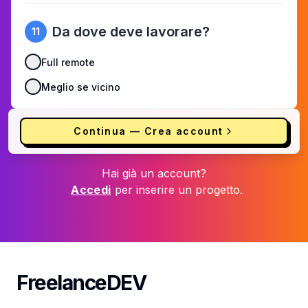
Da dove deve lavorare?
11
Full remote
Meglio se vicino
Continua — Crea account
Hai già un account?
Accedi
per inserire un progetto.
FreelanceDEV
FreelanceDEV