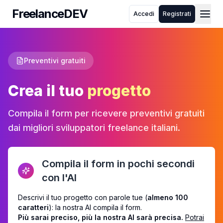
FreelanceDEV
Accedi
Registrati
FreelanceDEV
Chi siamo
Form di richiesta preventivo
Come funziona
Blog
Preventivi gratuiti
FAQ
Toggle theme
Crea il tuo
progetto
Compila il form per ricevere preventivi gratuiti
dai migliori sviluppatori freelance italiani.
Compila il form in pochi secondi
con l'AI
Descrivi il tuo progetto con parole tue (
almeno
100
caratteri
): la nostra AI compila il form.
Più sarai preciso, più la nostra AI sarà precisa.
Potrai