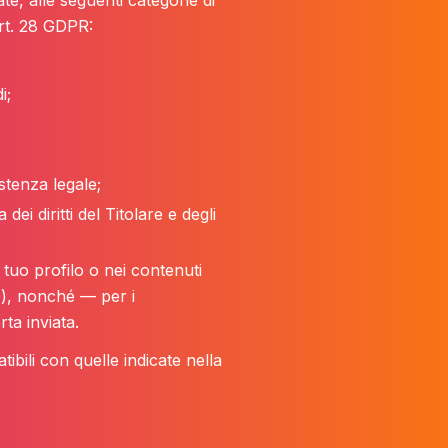
ate, alle seguenti categorie di
art. 28 GDPR:
i;
istenza legale;
dei diritti del Titolare e degli
l tuo profilo o nei contenuti
te), nonché — per i
ta inviata.
bili con quelle indicate nella