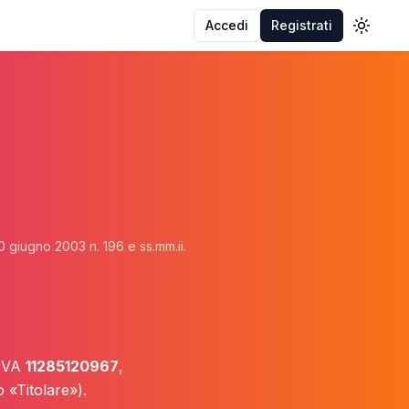
Accedi
Registrati
Toggle
0 giugno 2003 n. 196 e ss.mm.ii.
.IVA
11285120967
,
 «Titolare»).