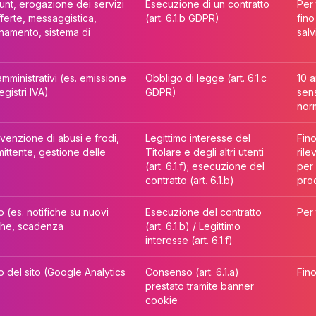
nt, erogazione dei servizi
Esecuzione di un contratto
Per 
fferte, messaggistica,
(art. 6.1.b GDPR)
fino
onamento, sistema di
salv
amministrativi (es. emissione
Obbligo di legge (art. 6.1.c
10 a
gistri IVA)
GDPR)
sens
norm
venzione di abusi e frodi,
Legittimo interesse del
Fino
mmittente, gestione delle
Titolare e degli altri utenti
rile
(art. 6.1.f); esecuzione del
per 
contratto (art. 6.1.b)
pro
o (es. notifiche su nuovi
Esecuzione del contratto
Per 
riche, scadenza
(art. 6.1.b) / Legittimo
interesse (art. 6.1.f)
zo del sito (Google Analytics
Consenso (art. 6.1.a)
Fino
prestato tramite banner
cookie