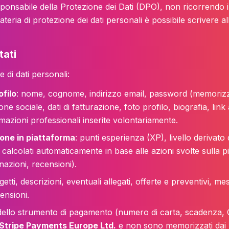
onsabile della Protezione dei Dati (DPO), non ricorrendo i p
eria di protezione dei dati personali è possibile scrivere all
tati
 di dati personali:
ofilo
: nome, cognome, indirizzo email, password (memorizza
ne sociale, dati di fatturazione, foto profilo, biografia, link
azioni professionali inserite volontariamente.
zione in piattaforma
: punti esperienza (XP), livello derivato 
calcolati automaticamente in base alle azioni svolte sulla pi
nazioni, recensioni).
getti, descrizioni, eventuali allegati, offerte e preventivi, m
ensioni.
i dello strumento di pagamento (numero di carta, scadenza, C
Stripe Payments Europe Ltd.
e non sono memorizzati dai n