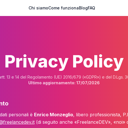
Chi siamo
Come funziona
Blog
FAQ
Privacy Policy
 artt. 13 e 14 del Regolamento (UE) 2016/679 («GDPR») e del D.Lgs. 3
Ultimo aggiornamento: 17/07/2026
ento
 dati personali è
Enrico Monzeglio
, libero professionista, P
@freelancedev.it
(di seguito anche «FreelanceDEV», «noi» o