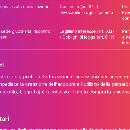
rsonalizzata e profilazione
Consenso (art. 6.1.a),
Per 
i
revocabile in ogni momento
Poli
con
n sede giudiziaria, riscontro
Legittimo interesse (art. 6.1.f)
Per 
enti
/ Obblighi di legge (art. 6.1.c)
e ne
leg
ti
gistrazione, profilo e fatturazione è necessario per accedere 
disce la creazione dell'account e l'utilizzo della piattafor
o profilo, biografia) è facoltativo: il rifiuto comporta unicamen
tari