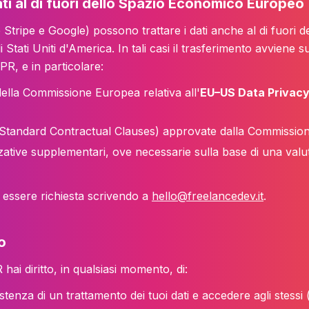
ati al di fuori dello Spazio Economico Europeo
re Stripe e Google) possono trattare i dati anche al di fuori
Stati Uniti d'America. In tali casi il trasferimento avviene 
DPR, e in particolare:
ella Commissione Europea relativa all'
EU–US Data Privac
o (Standard Contractual Clauses) approvate dalla Commissio
ative supplementari, ove necessarie sulla base di una valu
essere richiesta scrivendo a
hello@freelancedev.it
.
to
 hai diritto, in qualsiasi momento, di:
tenza di un trattamento dei tuoi dati e accedere agli stessi 