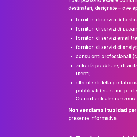
I dati possono essere comunicat
destinatari, designate – ove a
fornitori di servizi di hosti
fornitori di servizi di paga
fornitori di servizi email 
fornitori di servizi di analy
consulenti professionali (co
autorità pubbliche, di vigil
utenti;
altri utenti della piattafor
pubblicati (es. nome profe
Committenti che ricevono le
Non vendiamo i tuoi dati per
presente informativa.