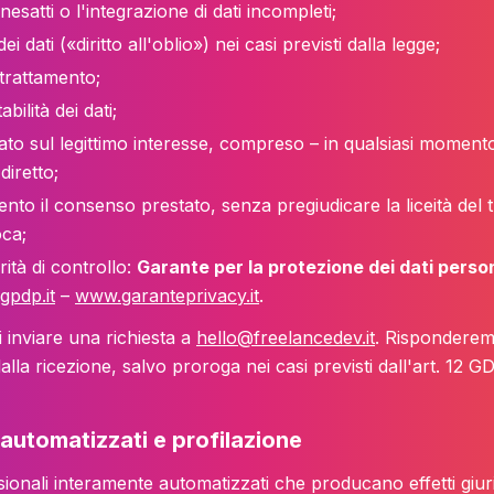
inesatti o l'integrazione di dati incompleti;
ei dati («diritto all'oblio») nei casi previsti dalla legge;
trattamento;
abilità
dei dati;
to sul legittimo interesse, compreso – in qualsiasi moment
diretto;
nto il consenso prestato, senza pregiudicare la liceità del 
ca;
ità di controllo:
Garante per la protezione dei dati person
gpdp.it
–
www.garanteprivacy.it
.
oi inviare una richiesta a
hello@freelancedev.it
. Risponderemo
a ricezione, salvo proroga nei casi previsti dall'art. 12 G
 automatizzati e profilazione
onali interamente automatizzati che producano effetti giuridic