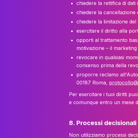
chiedere la
rettifica
di dati 
chiedere la
cancellazione
d
chiedere la
limitazione
del 
esercitare il diritto alla
port
opporti
al trattamento basa
motivazione – il marketing 
revocare
in qualsiasi mome
consenso prima della revo
proporre
reclamo
all'Autor
00187 Roma,
protocollo@
Per esercitare i tuoi diritti pu
e comunque entro un mese dall
8. Processi decisionali
Non utilizziamo processi decisi