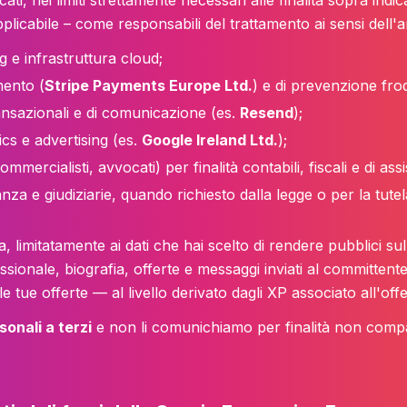
i, nei limiti strettamente necessari alle finalità sopra indic
pplicabile – come responsabili del trattamento ai sensi dell'
ng e infrastruttura cloud;
mento (
Stripe Payments Europe Ltd.
) e di prevenzione frod
transazionali e di comunicazione (es.
Resend
);
tics e advertising (es.
Google Ireland Ltd.
);
mmercialisti, avvocati) per finalità contabili, fiscali e di ass
anza e giudiziarie, quando richiesto dalla legge o per la tutela 
ma, limitatamente ai dati che hai scelto di rendere pubblici su
ssionale, biografia, offerte e messaggi inviati al committen
 tue offerte — al livello derivato dagli XP associato all'offer
sonali a terzi
e non li comunichiamo per finalità non compati