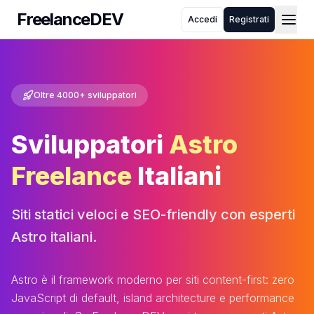
FreelanceDEV
Accedi
Registrati
FreelanceDEV
Chi siamo
Come funziona
Blog
FAQ
Oltre
4000+
sviluppatori
Toggle theme
Sviluppatori
Astro
Freelance
Italiani
Siti statici veloci e SEO-friendly con esperti
Astro italiani.
Astro è il framework moderno per siti content-first: zero
JavaScript di default, island architecture e performance