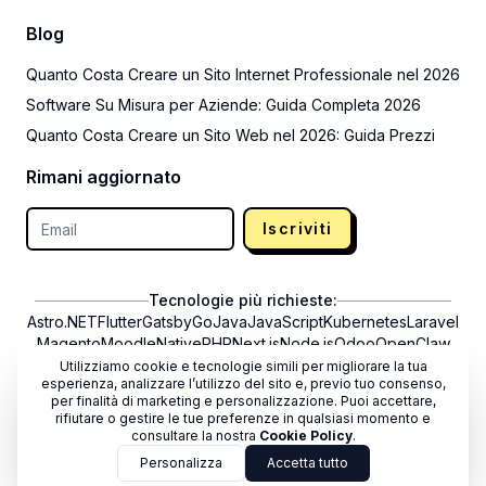
Blog
Quanto Costa Creare un Sito Internet Professionale nel 2026
Software Su Misura per Aziende: Guida Completa 2026
Quanto Costa Creare un Sito Web nel 2026: Guida Prezzi
Rimani aggiornato
Iscriviti
Tecnologie più richieste:
Astro
.NET
Flutter
Gatsby
Go
Java
JavaScript
Kubernetes
Laravel
Magento
Moodle
NativePHP
Next.js
Node.js
Odoo
OpenClaw
PHP
PrestaShop
Python
React
React Native
Rust
Shopify
Strapi
Utilizziamo cookie e tecnologie simili per migliorare la tua
esperienza, analizzare l’utilizzo del sito e, previo tuo consenso,
Svelte
SvelteKit
Symfony
Vercel
Vite
Vue.js
WooCommerce
per finalità di marketing e personalizzazione. Puoi accettare,
WordPress
rifiutare o gestire le tue preferenze in qualsiasi momento e
consultare la nostra
Cookie Policy
.
Informazioni utili:
Personalizza
Accetta tutto
Come funziona
Guida inserimento progetto
FAQ
Chi siamo