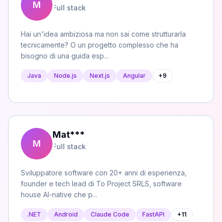
M
Full stack
Hai un'idea ambiziosa ma non sai come strutturarla
tecnicamente? O un progetto complesso che ha
bisogno di una guida esp...
Java
Node.js
Next.js
Angular
+
9
Mat
***
M
Full stack
Sviluppatore software con 20+ anni di esperienza,
founder e tech lead di To Project SRLS, software
house AI-native che p...
.NET
Android
Claude Code
FastAPI
+
11