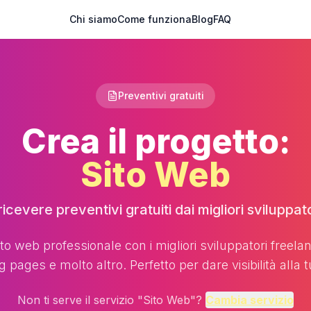
Chi siamo
Come funziona
Blog
FAQ
Preventivi gratuiti
Crea il progetto:
Sito Web
icevere preventivi gratuiti dai migliori sviluppato
ito web professionale con i migliori sviluppatori freelanc
g pages e molto altro. Perfetto per dare visibilità alla tu
Non ti serve il servizio "
Sito Web
"?
Cambia servizio