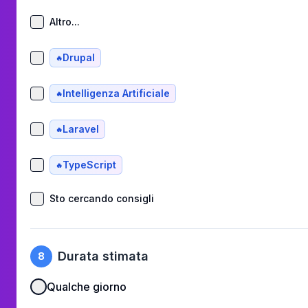
Altro...
Drupal
🔥
Intelligenza Artificiale
🔥
Laravel
🔥
TypeScript
🔥
Sto cercando consigli
Durata stimata
8
Qualche giorno