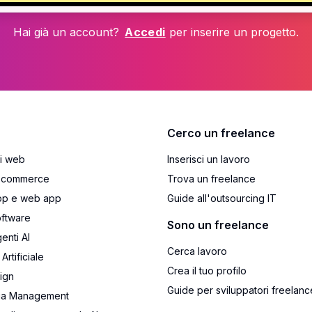
Hai già un account?
Accedi
per inserire un progetto.
Cerco un freelance
ti web
Inserisci un lavoro
e-commerce
Trova un freelance
pp e web app
Guide all'outsourcing IT
oftware
Sono un freelance
enti AI
Cerca lavoro
Artificiale
Crea il tuo profilo
ign
Guide per sviluppatori freelanc
dia Management