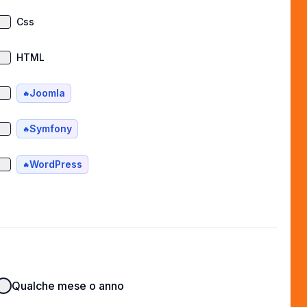
Css
HTML
Joomla
🔥
Symfony
🔥
WordPress
🔥
Qualche mese o anno