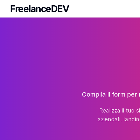
FreelanceDEV
FreelanceDEV
Form di richiesta preventivo
Compila il form per r
Realizza il tuo s
aziendali, landin