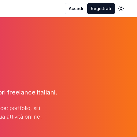
Accedi
Registrati
Toggle
ri freelance italiani.
e: portfolio, siti
a attività online.