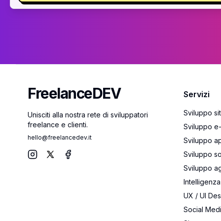
FreelanceDEV
Servizi
FreelanceDEV
Sviluppo si
Unisciti alla nostra rete di sviluppatori
freelance e clienti.
Sviluppo 
hello@freelancedev.it
Sviluppo a
Sviluppo s
Instagram
X
Facebook
Sviluppo ag
Intelligenza 
UX / UI Des
Social Me