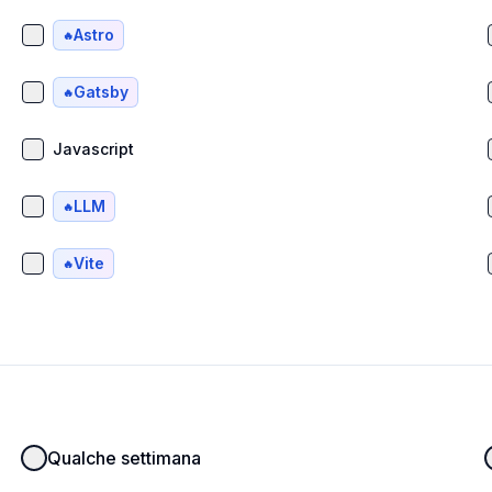
Astro
🔥
Gatsby
🔥
Javascript
LLM
🔥
Vite
🔥
Qualche settimana