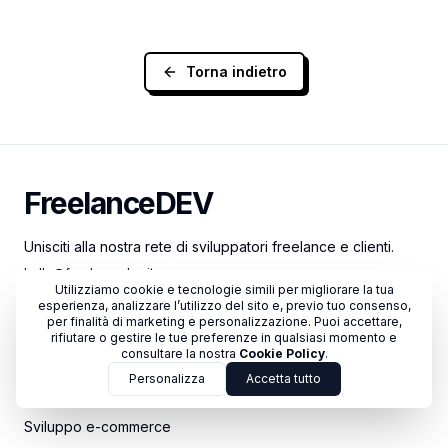
Torna indietro
FreelanceDEV
FreelanceDEV
Unisciti alla nostra rete di sviluppatori freelance e clienti.
hello@freelancedev.it
Utilizziamo cookie e tecnologie simili per migliorare la tua
esperienza, analizzare l’utilizzo del sito e, previo tuo consenso,
per finalità di marketing e personalizzazione. Puoi accettare,
Instagram
X
Facebook
rifiutare o gestire le tue preferenze in qualsiasi momento e
consultare la nostra
Cookie Policy
.
Servizi
Personalizza
Accetta tutto
Sviluppo siti web
Sviluppo e-commerce