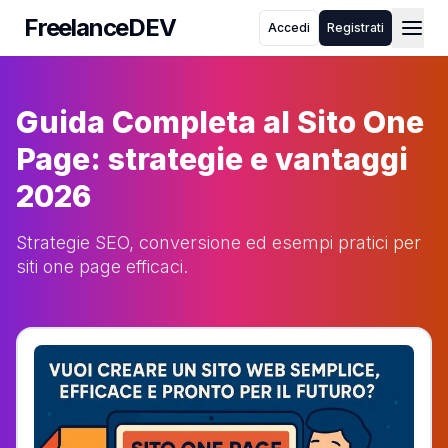
FreelanceDEV
Accedi
Registrati
FreelanceDEV
Chi siamo
Come funziona
Guida Completa al Sito One
Blog
FAQ
Page: strategie e vantaggi
Toggle theme
2026
Strategie SEO, conversione ed esempi pratici per
siti one page efficaci.