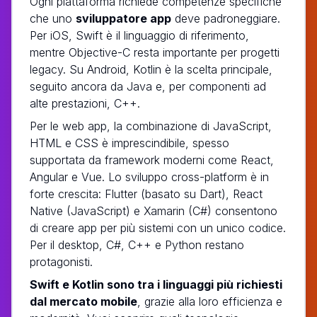
Ogni piattaforma richiede competenze specifiche
che uno
sviluppatore app
deve padroneggiare.
Per iOS, Swift è il linguaggio di riferimento,
mentre Objective-C resta importante per progetti
legacy. Su Android, Kotlin è la scelta principale,
seguito ancora da Java e, per componenti ad
alte prestazioni, C++.
Per le web app, la combinazione di JavaScript,
HTML e CSS è imprescindibile, spesso
supportata da framework moderni come React,
Angular e Vue. Lo sviluppo cross-platform è in
forte crescita: Flutter (basato su Dart), React
Native (JavaScript) e Xamarin (C#) consentono
di creare app per più sistemi con un unico codice.
Per il desktop, C#, C++ e Python restano
protagonisti.
Swift e Kotlin sono tra i linguaggi più richiesti
dal mercato mobile
, grazie alla loro efficienza e