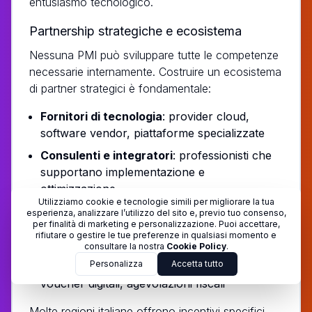
entusiasmo tecnologico.
Partnership strategiche e ecosistema
Nessuna PMI può sviluppare tutte le competenze
necessarie internamente. Costruire un ecosistema
di partner strategici è fondamentale:
Fornitori di tecnologia
: provider cloud,
software vendor, piattaforme specializzate
Consulenti e integratori
: professionisti che
supportano implementazione e
ottimizzazione
Utilizziamo cookie e tecnologie simili per migliorare la tua
Comunità e network
: associazioni di
esperienza, analizzare l’utilizzo del sito e, previo tuo consenso,
per finalità di marketing e personalizzazione. Puoi accettare,
categoria, gruppi di innovazione, eventi
rifiutare o gestire le tue preferenze in qualsiasi momento e
settoriali
consultare la nostra
Cookie Policy
.
Personalizza
Accetta tutto
Istituzioni
: programmi di finanziamento,
voucher digitali, agevolazioni fiscali
Molte regioni italiane offrono incentivi specifici