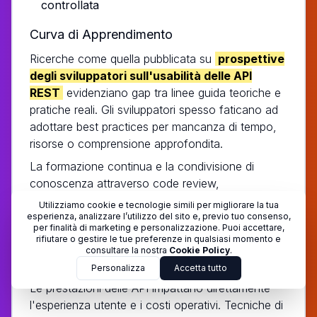
controllata
Curva di Apprendimento
Ricerche come quella pubblicata su
prospettive
degli sviluppatori sull'usabilità delle API
REST
evidenziano gap tra linee guida teoriche e
pratiche reali. Gli sviluppatori spesso faticano ad
adottare best practices per mancanza di tempo,
risorse o comprensione approfondita.
La formazione continua e la condivisione di
conoscenza attraverso code review,
documentazione interna e comunità di pratica
Utilizziamo cookie e tecnologie simili per migliorare la tua
risultano essenziali per migliorare la qualità
esperienza, analizzare l’utilizzo del sito e, previo tuo consenso,
per finalità di marketing e personalizzazione. Puoi accettare,
complessiva delle API prodotte.
rifiutare o gestire le tue preferenze in qualsiasi momento e
consultare la nostra
Cookie Policy
.
Performance e Ottimizzazione
Personalizza
Accetta tutto
Le prestazioni delle API impattano direttamente
l'esperienza utente e i costi operativi. Tecniche di