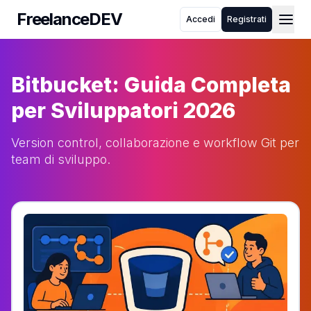
FreelanceDEV
Accedi
Registrati
FreelanceDEV
Chi siamo
Come funziona
Bitbucket: Guida Completa
Blog
FAQ
per Sviluppatori 2026
Toggle theme
Version control, collaborazione e workflow Git per
team di sviluppo.