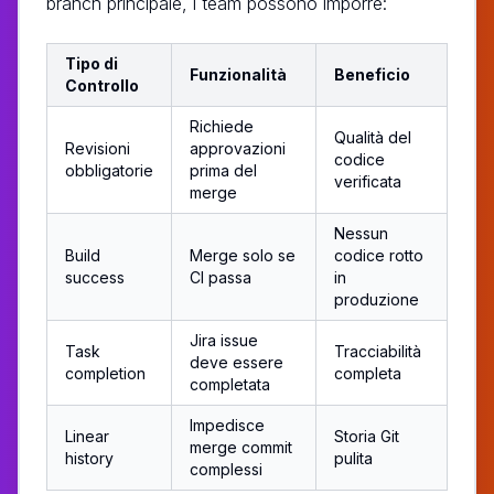
branch principale, i team possono imporre:
Tipo di
Funzionalità
Beneficio
Controllo
Richiede
Qualità del
Revisioni
approvazioni
codice
obbligatorie
prima del
verificata
merge
Nessun
Build
Merge solo se
codice rotto
success
CI passa
in
produzione
Jira issue
Task
Tracciabilità
deve essere
completion
completa
completata
Impedisce
Linear
Storia Git
merge commit
history
pulita
complessi