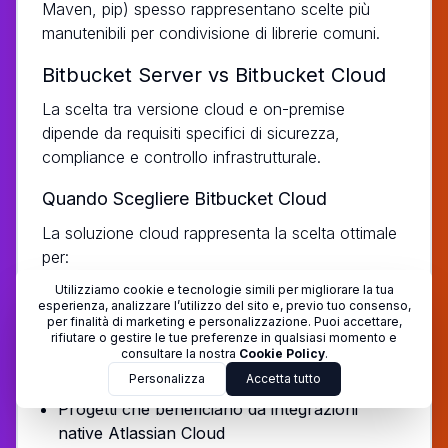
Maven, pip) spesso rappresentano scelte più
manutenibili per condivisione di librerie comuni.
Bitbucket Server vs Bitbucket Cloud
La scelta tra versione cloud e on-premise
dipende da requisiti specifici di sicurezza,
compliance e controllo infrastrutturale.
Quando Scegliere Bitbucket Cloud
La soluzione cloud rappresenta la scelta ottimale
per:
Utilizziamo cookie e tecnologie simili per migliorare la tua
Startup e piccoli team che preferiscono zero
esperienza, analizzare l’utilizzo del sito e, previo tuo consenso,
gestione infrastruttura
per finalità di marketing e personalizzazione. Puoi accettare,
rifiutare o gestire le tue preferenze in qualsiasi momento e
Team distribuiti geograficamente che
consultare la nostra
Cookie Policy
.
necessitano accesso globale
Personalizza
Accetta tutto
Progetti che beneficiano da integrazioni
native Atlassian Cloud