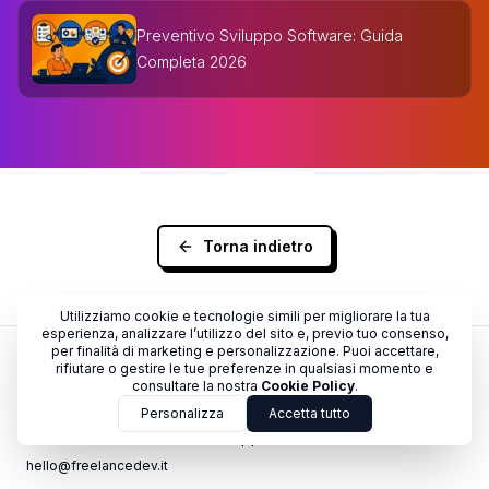
Preventivo Sviluppo Software: Guida
Completa 2026
Torna indietro
Utilizziamo cookie e tecnologie simili per migliorare la tua
esperienza, analizzare l’utilizzo del sito e, previo tuo consenso,
per finalità di marketing e personalizzazione. Puoi accettare,
rifiutare o gestire le tue preferenze in qualsiasi momento e
FreelanceDEV
consultare la nostra
Cookie Policy
.
FreelanceDEV
Personalizza
Accetta tutto
Unisciti alla nostra rete di sviluppatori freelance e clienti.
hello@freelancedev.it