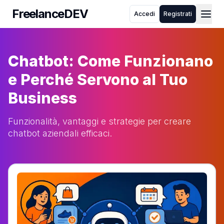
FreelanceDEV
Accedi
Registrati
FreelanceDEV
Chi siamo
Come funziona
Chatbot: Come Funzionano
Blog
FAQ
e Perché Servono al Tuo
Toggle theme
Business
Funzionalità, vantaggi e strategie per creare
chatbot aziendali efficaci.