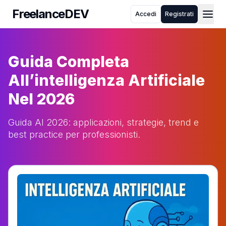
FreelanceDEV
Accedi
Registrati
FreelanceDEV
Chi siamo
Come funziona
Guida Completa
Blog
FAQ
All’intelligenza Artificiale
Toggle theme
Nel 2026
Guida AI 2026: applicazioni, strategie, trend e
best practice per professionisti.