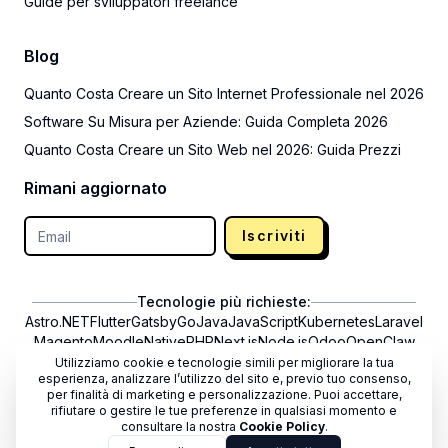
Guide per sviluppatori freelance
Blog
Quanto Costa Creare un Sito Internet Professionale nel 2026
Software Su Misura per Aziende: Guida Completa 2026
Quanto Costa Creare un Sito Web nel 2026: Guida Prezzi
Rimani aggiornato
Iscriviti
Tecnologie più richieste:
Astro
.NET
Flutter
Gatsby
Go
Java
JavaScript
Kubernetes
Laravel
Magento
Moodle
NativePHP
Next.js
Node.js
Odoo
OpenClaw
PHP
PrestaShop
Python
React
React Native
Rust
Shopify
Strapi
Utilizziamo cookie e tecnologie simili per migliorare la tua
esperienza, analizzare l’utilizzo del sito e, previo tuo consenso,
Svelte
SvelteKit
Symfony
Vercel
Vite
Vue.js
WooCommerce
per finalità di marketing e personalizzazione. Puoi accettare,
WordPress
rifiutare o gestire le tue preferenze in qualsiasi momento e
consultare la nostra
Cookie Policy
.
Informazioni utili: