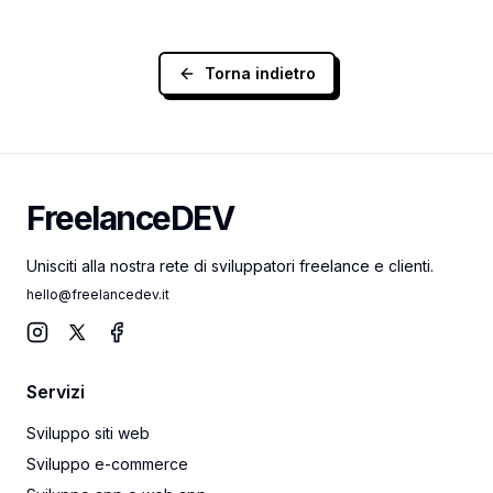
Torna indietro
FreelanceDEV
FreelanceDEV
Unisciti alla nostra rete di sviluppatori freelance e clienti.
hello@freelancedev.it
Instagram
X
Facebook
Servizi
Sviluppo siti web
Sviluppo e-commerce