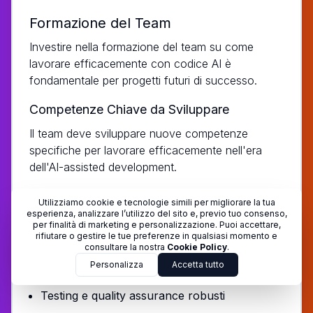
Formazione del Team
Investire nella formazione del team su come
lavorare efficacemente con codice AI è
fondamentale per progetti futuri di successo.
Competenze Chiave da Sviluppare
Il team deve sviluppare nuove competenze
specifiche per lavorare efficacemente nell'era
dell'AI-assisted development.
Prompt engineering per ottenere output
Utilizziamo cookie e tecnologie simili per migliorare la tua
migliore da AI
esperienza, analizzare l’utilizzo del sito e, previo tuo consenso,
per finalità di marketing e personalizzazione. Puoi accettare,
Code review focalizzata su problematiche
rifiutare o gestire le tue preferenze in qualsiasi momento e
consultare la nostra
Cookie Policy
.
comuni del codice AI
Personalizza
Accetta tutto
Security awareness per vulnerabilità tipiche
Testing e quality assurance robusti