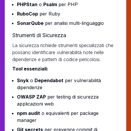
PHPStan
o
Psalm
per PHP
RuboCop
per Ruby
SonarQube
per analisi multi-linguaggio
Strumenti di Sicurezza
La sicurezza richiede strumenti specializzati che
possano identificare vulnerabilità note nelle
dipendenze e pattern di codice pericolosi.
Tool essenziali:
Snyk
o
Dependabot
per vulnerabilità
dipendenze
OWASP ZAP
per testing di sicurezza
applicazioni web
npm audit
o equivalenti per package
manager
Git secrets
per prevenire commit di