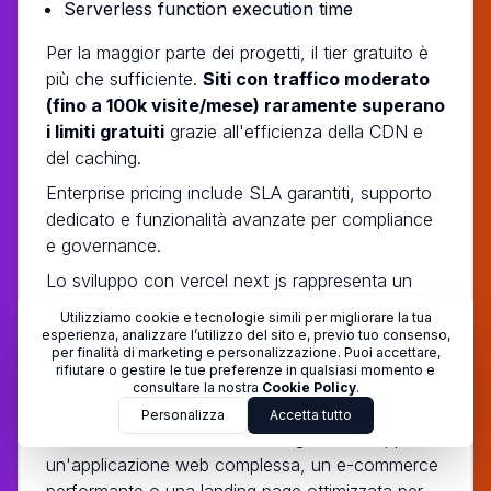
Serverless function execution time
Per la maggior parte dei progetti, il tier gratuito è
più che sufficiente.
Siti con traffico moderato
(fino a 100k visite/mese) raramente superano
i limiti gratuiti
grazie all'efficienza della CDN e
del caching.
Enterprise pricing include SLA garantiti, supporto
dedicato e funzionalità avanzate per compliance
e governance.
Lo sviluppo con vercel next js rappresenta un
approccio moderno che unisce performance
Utilizziamo cookie e tecnologie simili per migliorare la tua
eccellenti, developer experience ottimale e
esperienza, analizzare l’utilizzo del sito e, previo tuo consenso,
per finalità di marketing e personalizzazione. Puoi accettare,
scalabilità enterprise. Per trasformare questi
rifiutare o gestire le tue preferenze in qualsiasi momento e
concetti in progetti concreti, serve l'expertise di
consultare la nostra
Cookie Policy
.
professionisti che conoscono a fondo
Personalizza
Accetta tutto
l'ecosistema. Che tu abbia bisogno di sviluppare
un'applicazione web complessa, un e-commerce
performante o una landing page ottimizzata per