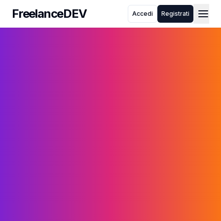
FreelanceDEV
Accedi
Registrati
FreelanceDEV
Chi siamo
Come funziona
Blog
FAQ
Toggle theme