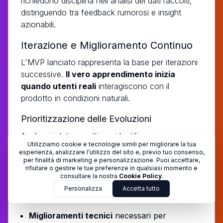
richiedono disciplina nell'analisi dei dati raccolti,
distinguendo tra feedback rumorosi e insight
azionabili.
Iterazione e Miglioramento Continuo
L'MVP lanciato rappresenta la base per iterazioni
successive.
Il vero apprendimento inizia
quando utenti reali
interagiscono con il
prodotto in condizioni naturali.
Prioritizzazione delle Evoluzioni
Analizza i dati raccolti per identificare:
Utilizziamo cookie e tecnologie simili per migliorare la tua
esperienza, analizzare l’utilizzo del sito e, previo tuo consenso,
Pain points critici
che causano abbandono
per finalità di marketing e personalizzazione. Puoi accettare,
rifiutare o gestire le tue preferenze in qualsiasi momento e
Funzionalità più richieste
dagli utenti attivi
consultare la nostra
Cookie Policy
.
Opportunità di monetizzazione
emergenti
Personalizza
Accetta tutto
dall'uso
Miglioramenti tecnici
necessari per