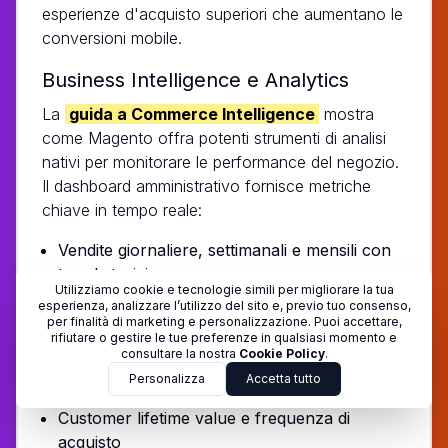
esperienze d'acquisto superiori che aumentano le
conversioni mobile.
Business Intelligence e Analytics
La
guida a Commerce Intelligence
mostra
come Magento offra potenti strumenti di analisi
nativi per monitorare le performance del negozio.
Il dashboard amministrativo fornisce metriche
chiave in tempo reale:
Vendite giornaliere, settimanali e mensili con
trend storici
Utilizziamo cookie e tecnologie simili per migliorare la tua
Prodotti più venduti e categorie con migliori
esperienza, analizzare l’utilizzo del sito e, previo tuo consenso,
per finalità di marketing e personalizzazione. Puoi accettare,
performance
rifiutare o gestire le tue preferenze in qualsiasi momento e
consultare la nostra
Cookie Policy
.
Tasso di abbandono carrello e funnel di
Personalizza
Accetta tutto
conversione
Customer lifetime value e frequenza di
acquisto