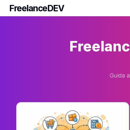
FreelanceDEV
FreelanceDEV
Freelan
Guida a