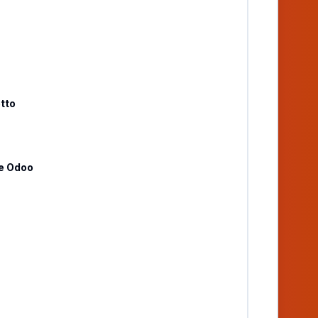
etto
ce Odoo