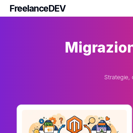
FreelanceDEV
FreelanceDEV
Migrazio
Strategie,