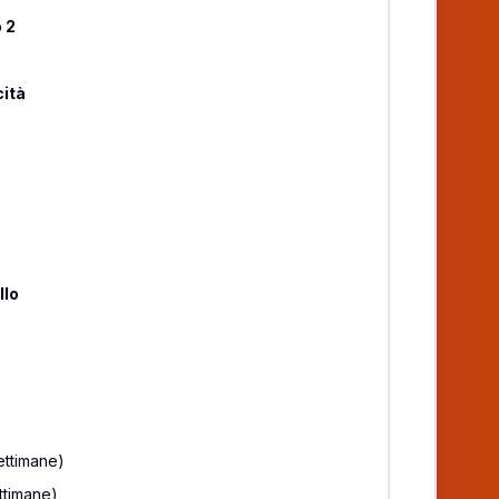
 2
e
cità
llo
e
ettimane)
ttimane)