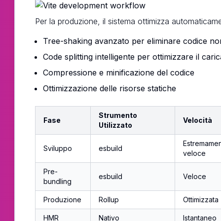
Per la produzione, il sistema ottimizza automaticame
Tree-shaking avanzato per eliminare codice non
Code splitting intelligente per ottimizzare il car
Compressione e minificazione del codice
Ottimizzazione delle risorse statiche
Strumento
Fase
Velocità
Utilizzato
Estremame
Sviluppo
esbuild
veloce
Pre-
esbuild
Veloce
bundling
Produzione
Rollup
Ottimizzata
HMR
Nativo
Istantaneo