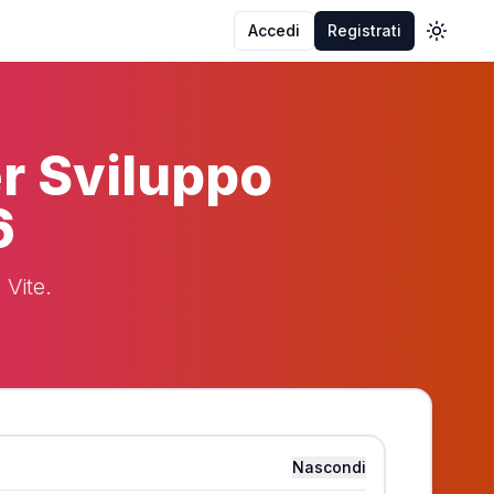
Accedi
Registrati
Toggle
r Sviluppo
6
 Vite.
Nascondi